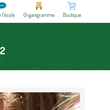
 l’école
Organigramme
Boutique
APEL
Contact
Toute mon année
M2
Horaires