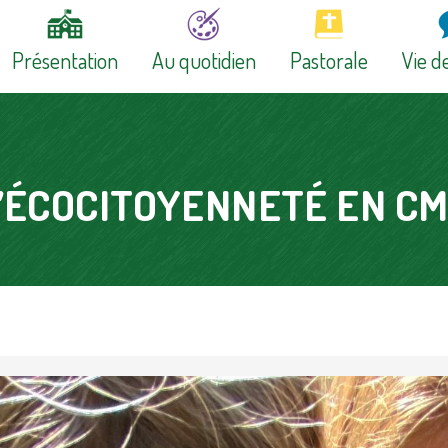
Présentation
Au quotidien
Pastorale
Vie de
OGEC
Projet éducatif
’ÉCOCITOYENNETÉ EN C
Infrastructures
Équipe
Histoire