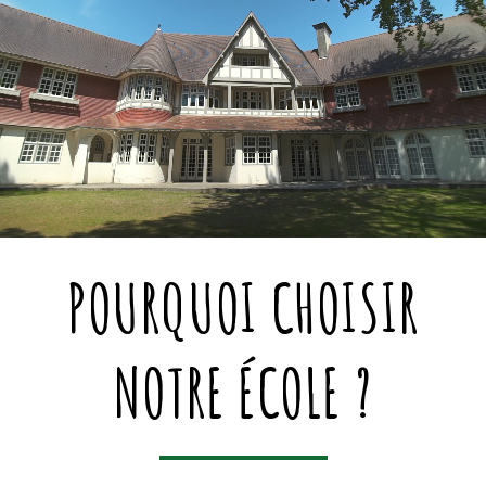
S
A
V
O
I
R
POURQUOI CHOISIR
NOTRE ÉCOLE ?