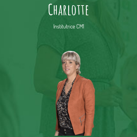
e
Charlotte
S
Institutrice CM1