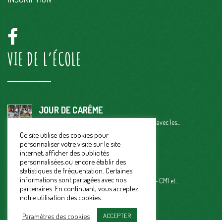
VIE DE L’ÉCOLE
JOUR DE CARÊME
Ce vendredi 29 mars, petit temps de partage avec les...
Ce site utilise des cookies pour
CARNAVAL 2024
personnaliser votre visite sur le site
« Vendredi 15 mars, on a fêté le carnaval. On...
internet, afficher des publicités
personnalisées,ou encore établir des
RENCONTRE ATHLETISME
statistiques de fréquentation. Certaines
informations sont partagées avec nos
UGSEL : Rencontre Athlétisme pour les CE2 – CM1 et...
partenaires. En continuant, vous acceptez
notre utilisation des cookies..
Paramètres des cookies
ACCEPTER