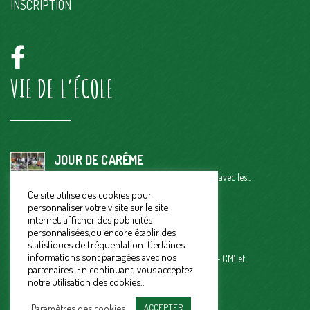
INSCRIPTION
VIE DE L’ÉCOLE
JOUR DE CARÊME
Ce vendredi 29 mars, petit temps de partage avec les...
Ce site utilise des cookies pour
CARNAVAL 2024
personnaliser votre visite sur le site
« Vendredi 15 mars, on a fêté le carnaval. On...
internet, afficher des publicités
personnalisées,ou encore établir des
RENCONTRE ATHLETISME
statistiques de fréquentation. Certaines
informations sont partagées avec nos
UGSEL : Rencontre Athlétisme pour les CE2 – CM1 et...
partenaires. En continuant, vous acceptez
notre utilisation des cookies..
Paramètres des cookies
ACCEPTER