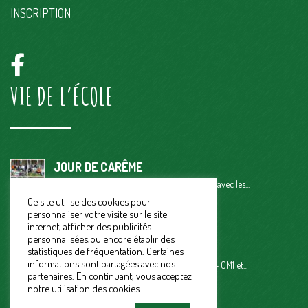
INSCRIPTION
VIE DE L’ÉCOLE
JOUR DE CARÊME
Ce vendredi 29 mars, petit temps de partage avec les...
Ce site utilise des cookies pour
CARNAVAL 2024
personnaliser votre visite sur le site
« Vendredi 15 mars, on a fêté le carnaval. On...
internet, afficher des publicités
personnalisées,ou encore établir des
RENCONTRE ATHLETISME
statistiques de fréquentation. Certaines
informations sont partagées avec nos
UGSEL : Rencontre Athlétisme pour les CE2 – CM1 et...
partenaires. En continuant, vous acceptez
notre utilisation des cookies..