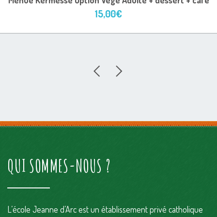
Menue Kermesse Option Vege Adulte + dessert + café
15,00
€
QUI SOMMES-NOUS ?
L’école Jeanne d’Arc est un établissement privé catholique