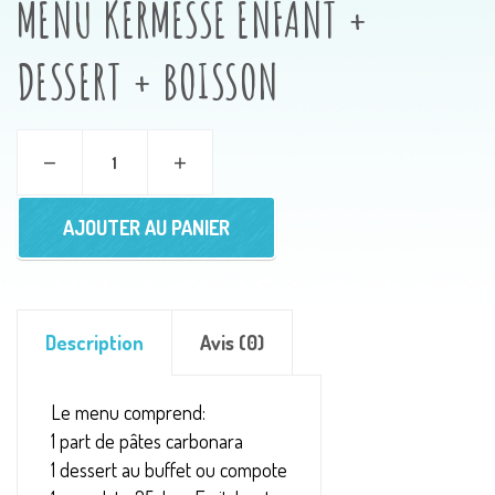
MENU KERMESSE ENFANT +
DESSERT + BOISSON
AJOUTER AU PANIER
Description
Avis (0)
Le menu comprend:
1 part de pâtes carbonara
1 dessert au buffet ou compote