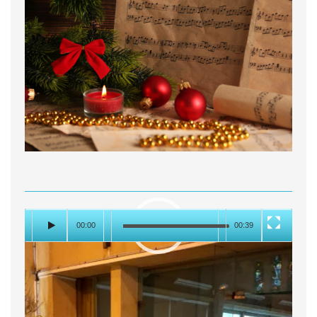
00:00
00:39
Tous élèves et le corps enseignant de l’école se sont
retrouvés à l’Eglise Sainte Jeanne d’Arc du Touquet
mardi 14/12 pour célébrer Noël en chansons. Prières,
musique et bonne humeur étaient au rendez-vous !