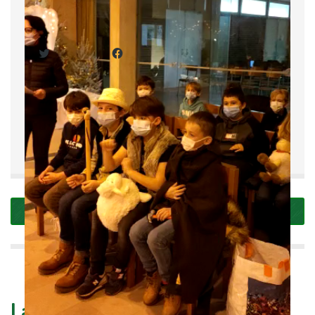
Partager :
Twitter
Facebook
Partager:
PRÉ-COMMANDES DE NOËL
NOËL A L’ÉCOLE
Laissez votre réponse